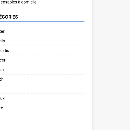
pensables à domicile
ÉGORIES
ter
ils
ostic
cer
on
ir
r
aux
re