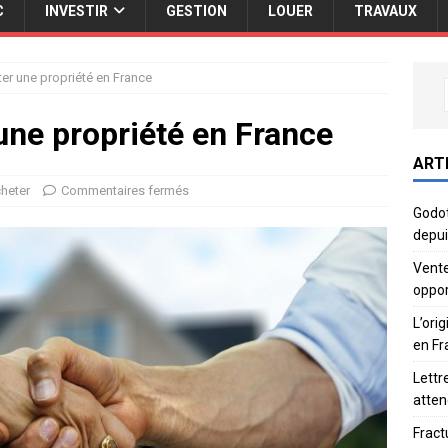
C
INVESTIR
GESTION
LOUER
TRAVAUX
er une propriété en France
une propriété en France
ART
heter
Commentaires fermés
Godot
depui
Vente
oppor
L’ori
en Fr
Lettr
atten
Fract