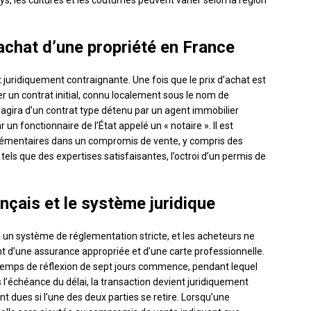
, les cultures et les coutumes peuvent varier selon la région
achat d’une propriété en France
juridiquement contraignante. Une fois que le prix d’achat est
er un contrat initial, connu localement sous le nom de
s’agira d’un contrat type détenu par un agent immobilier
 un fonctionnaire de l’État appelé un « notaire ». Il est
lémentaires dans un compromis de vente, y compris des
els que des expertises satisfaisantes, l’octroi d’un permis de
nçais et le système juridique
 un système de réglementation stricte, et les acheteurs ne
 d’une assurance appropriée et d’une carte professionnelle.
temps de réflexion de sept jours commence, pendant lequel
ès l’échéance du délai, la transaction devient juridiquement
t dues si l’une des deux parties se retire. Lorsqu’une