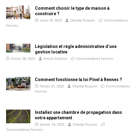
Comment choisir le type de maison à
construire ?
mars 18, 2022
Chantal Russier
Commentaires
fermés
Législation et règle administrative d’une
gestion locative
février 28, 2022
Simon Rutinier
Commentaires fermés
Comment fonctionne la loi Pinel à Rennes ?
février 21, 2022
Chantal Russier
Commentaires
fermés
Installez une chambre de propagation dans
votre appartement
janvier 18, 2022
Chantal Russier
Commentaires fermés