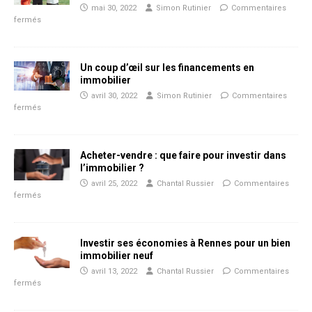
mai 30, 2022
Simon Rutinier
Commentaires
fermés
Un coup d’œil sur les financements en
immobilier
avril 30, 2022
Simon Rutinier
Commentaires
fermés
Acheter-vendre : que faire pour investir dans
l’immobilier ?
avril 25, 2022
Chantal Russier
Commentaires
fermés
Investir ses économies à Rennes pour un bien
immobilier neuf
avril 13, 2022
Chantal Russier
Commentaires
fermés